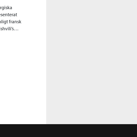
rgiska
senterat
ligt fransk
ishvili’s…