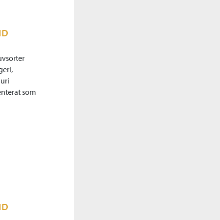
ND
uvsorter
eri,
uri
enterat som
ND