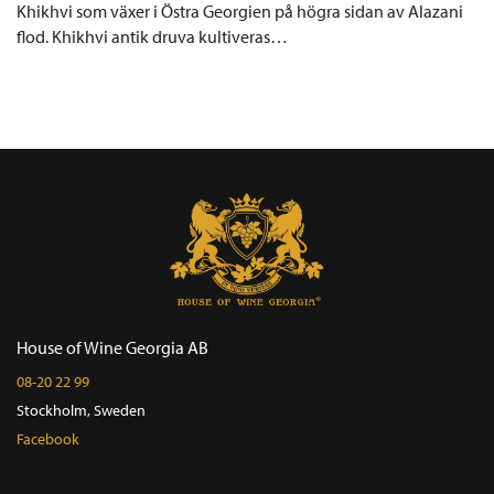
Khikhvi som växer i Östra Georgien på högra sidan av Alazani
flod. Khikhvi antik druva kultiveras…
House of Wine Georgia AB
08-20 22 99
Stockholm, Sweden
Facebook