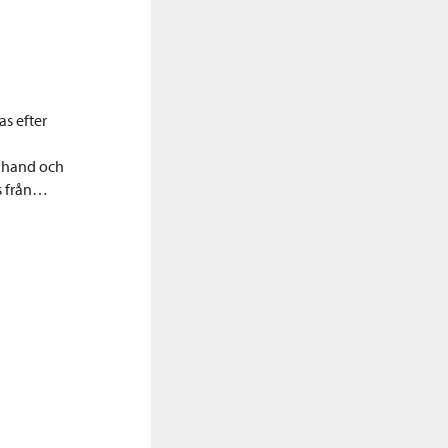
s efter
r hand och
s från…