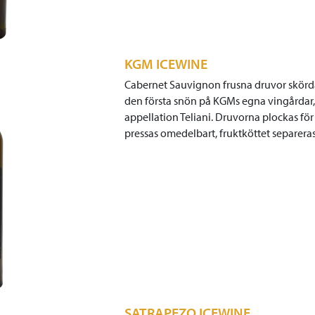
KGM ICEWINE
Cabernet Sauvignon frusna druvor skörda
den första snön på KGMs egna vingårdar,
appellation Teliani. Druvorna plockas fö
pressas omedelbart, fruktköttet separera
SATRAPEZO ICEWINE