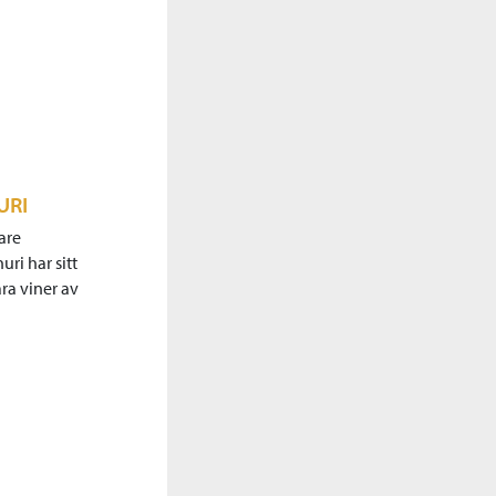
URI
are
ri har sitt
ra viner av