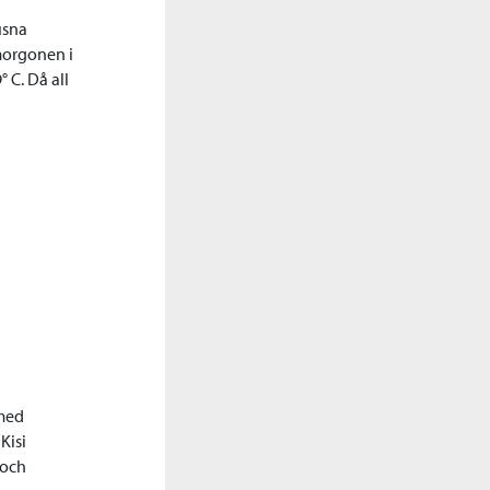
usna
morgonen i
 C. Då all
 med
Kisi
 och