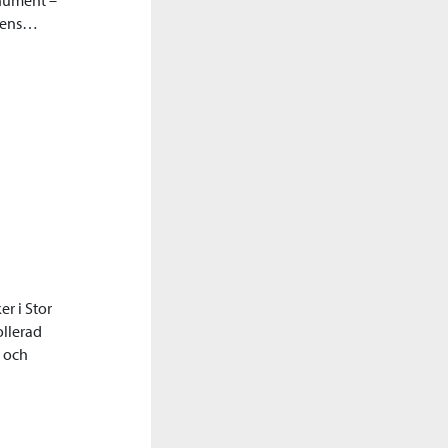
onument –
giens…
er i Stor
ollerad
l och