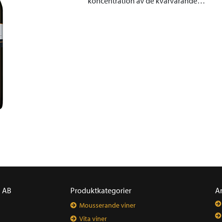
koncentration av de kvarvarande…
a AB
Produktkategorier
A
Mousserande viner
Vita viner