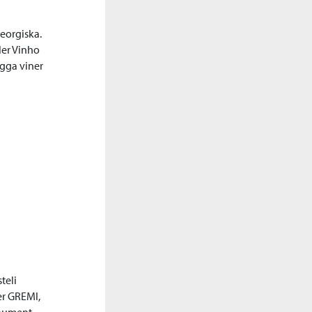
eorgiska.
ler Vinho
gga viner
teli
er GREMI,