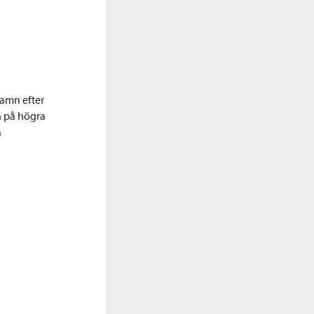
namn efter
n på högra
a