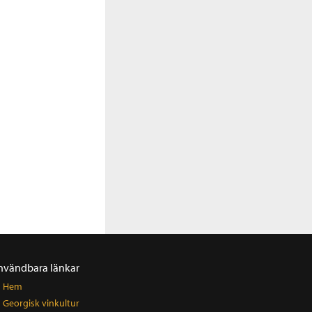
nvändbara länkar
Hem
Georgisk vinkultur