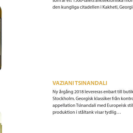
som är ett 1500-talets arkitektoniska m
den kungliga citadellen i Kakheti, Geor
VAZIANI TSINANDALI
Ny årgång 2018 levereras enbart till butik
Stockholm. Georgisk klassiker från kontr
appellation Tsinandali med Europeisk sti
produktion i ståltank visar tydlig…