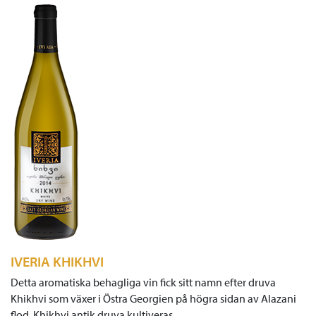
IVERIA KHIKHVI
Detta aromatiska behagliga vin fick sitt namn efter druva
Khikhvi som växer i Östra Georgien på högra sidan av Alazani
flod. Khikhvi antik druva kultiveras…