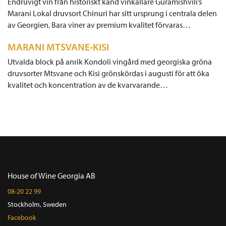
Endruvigt vin från historiskt känd vinkällare Guramishvili’s
Marani Lokal druvsort Chinuri har sitt ursprung i centrala delen
av Georgien. Bara viner av premium kvalitet förvaras…
MARANI MTSVANE-KISI
Utvalda block på anrik Kondoli vingård med georgiska gröna
druvsorter Mtsvane och Kisi grönskördas i augusti för att öka
kvalitet och koncentration av de kvarvarande…
House of Wine Georgia AB
08-20 22 99
Stockholm, Sweden
Facebook