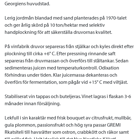
Georgiens huvudstad.
Lerig jordmån blandad med sand planterades på 1970-talet
och ger årlig skörd på 10 ton/hektar med selektiv
handplockning för att säkerställa druvornas kvalitet.
På vinfabrik druvor separeras från stjälkar och kyles direkt efter
plockning till cirka +
6
°
C
. Efter pressning rinnande saft
separeras från druvmassan och överförs till ståltankar. Sedan
sedimenteras juicen med temperaturkontroll. Odixation
förhindras under tiden. Klar juicemassa dekanteras och
överförs för fermentation, som pågår vid +15° C med viltjäst.
Stabiliserat vin tappas och buteljeras. Vinet lagras i flaskan 3-6
månader innan försäljning.
Lekfull i sin karaktär med frisk bouquet av citrusfrukt, mullbär,
gula plommon, passionsfrukt och hög syra passar GREMI
Rkatsiteli till havsrätter som ostron, crabbkött och räkor samt