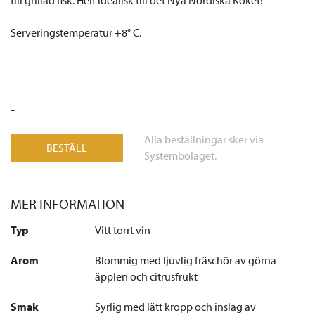
till grillad fisk. Helt idealisk till det Nya Nordiska Köket!
Serveringstemperatur +8
°
C
.
-
Alla beställningar sker via
BESTÄLL
Systembolaget.
MER INFORMATION
Typ
Vitt torrt vin
Arom
Blommig med ljuvlig fräschör av görna
äpplen och citrusfrukt
Smak
Syrlig med lätt kropp och inslag av