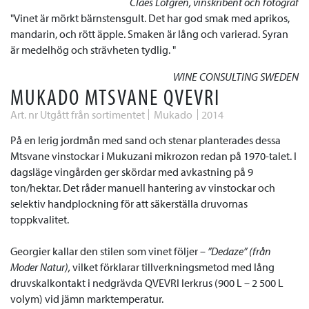
Claes Löfgren, vinskribent och fotograf
Vinet är mörkt bärnstensgult. Det har god smak med aprikos,
mandarin, och rött äpple. Smaken är lång och varierad. Syran
är medelhög och strävheten tydlig.
WINE CONSULTING SWEDEN
MUKADO MTSVANE QVEVRI
Art. nr Utgått från sortimentet
Mukado
2014
På en lerig jordmån med sand och stenar planterades dessa
Mtsvane vinstockar i Mukuzani mikrozon redan på 1970-talet. I
dagsläge vingården ger skördar med avkastning på 9
ton/hektar. Det råder manuell hantering av vinstockar och
selektiv handplockning för att säkerställa druvornas
toppkvalitet.
Georgier kallar den stilen som vinet följer –
”Dedaze” (från
Moder Natur),
vilket förklarar tillverkningsmetod med lång
druvskalkontakt i
nedgrävda QVEVRI lerkrus (900 L – 2 500 L
volym) vid jämn marktemperatur.