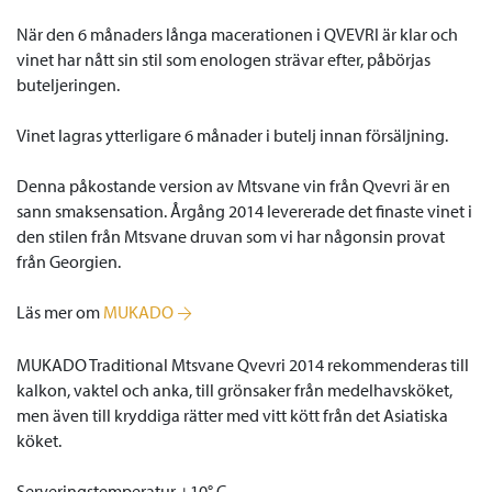
När den 6 månaders långa macerationen i QVEVRI är klar och
vinet har nått sin stil som enologen strävar efter, påbörjas
buteljeringen.
Vinet lagras ytterligare 6 månader i butelj innan försäljning.
Denna påkostande version av Mtsvane vin från Qvevri är en
sann smaksensation. Årgång 2014 levererade det finaste vinet i
den stilen från Mtsvane druvan som vi har någonsin provat
från Georgien.
Läs mer om
MUKADO
MUKADO Traditional Mtsvane Qvevri 2014 rekommenderas till
kalkon, vaktel och anka
, till
grönsaker från medelhavsköket,
men även till kryddiga rätter med vitt kött från det Asiatiska
köket.
Serveringstemperatur +10
°
C
.