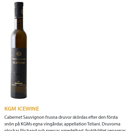
KGM ICEWINE
Cabernet Sauvignon frusna druvor skördas efter den första
snön på KGMs egna vingårdar, appellation Teliani. Druvorna
plockas för hand och pressas omedelbart, fruktköttet separeras