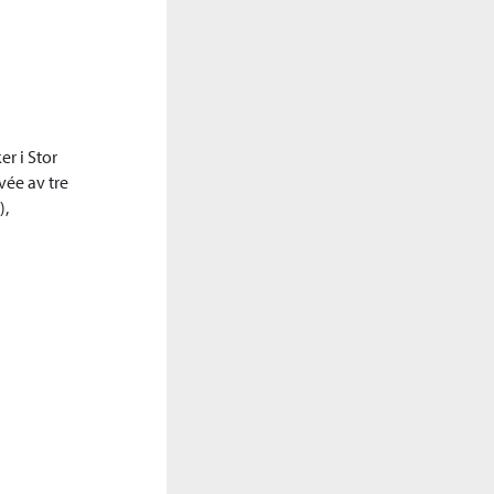
er i Stor
vée av tre
),