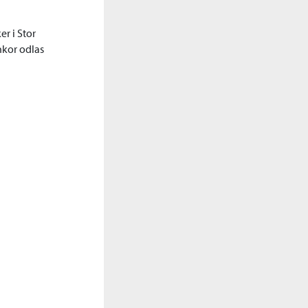
er i Stor
nkor odlas