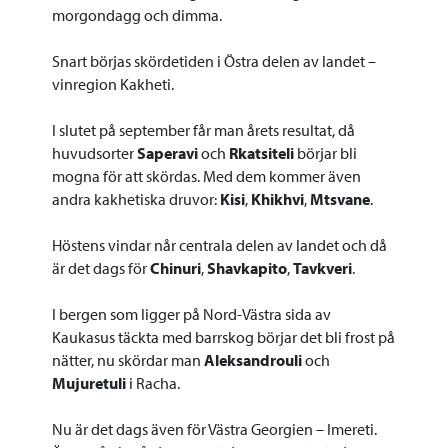
morgondagg och dimma.
Snart börjas skördetiden i Östra delen av landet –
vinregion Kakheti.
I slutet på september får man årets resultat, då
huvudsorter
Saperavi
och
Rkatsiteli
börjar bli
mogna för att skördas. Med dem kommer även
andra kakhetiska druvor:
Kisi
,
Khikhvi
,
Mtsvane
.
Höstens vindar når centrala delen av landet och då
är det dags för
Chinuri
,
Shavkapito
,
Tavkveri
.
I bergen som ligger på Nord-Västra sida av
Kaukasus täckta med barrskog börjar det bli frost på
nätter, nu skördar man
Aleksandrouli
och
Mujuretuli
i Racha.
Nu är det dags även för Västra Georgien – Imereti.