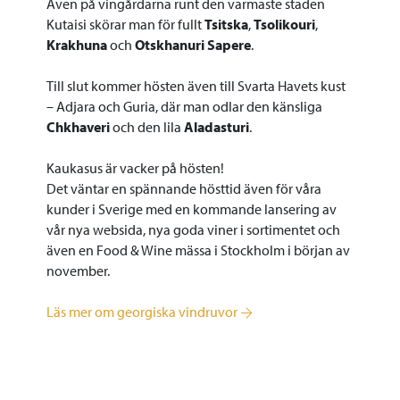
Även på vingårdarna runt den varmaste staden
Kutaisi skörar man för fullt
Tsitska
,
Tsolikouri
,
Krakhuna
och
Otskhanuri Sapere
.
Till slut kommer hösten även till Svarta Havets kust
– Adjara och Guria, där man odlar den känsliga
Chkhaveri
och den lila
Aladasturi
.
Kaukasus är vacker på hösten!
Det väntar en spännande hösttid även för våra
kunder i Sverige med en kommande lansering av
vår nya websida, nya goda viner i sortimentet och
även en Food & Wine mässa i Stockholm i början av
november.
Läs mer om georgiska vindruvor