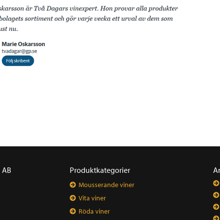
a AB
Produktkategorier
A
Mousserande viner
Vita viner
Röda viner