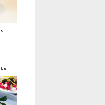
 sin
 bas.