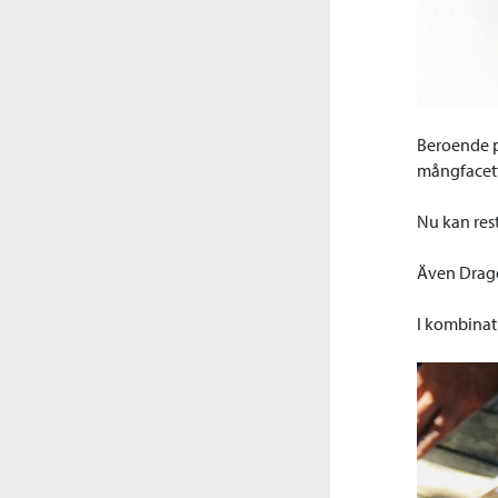
Beroende på
mångfacett
Nu kan res
Även Drago
I kombinat