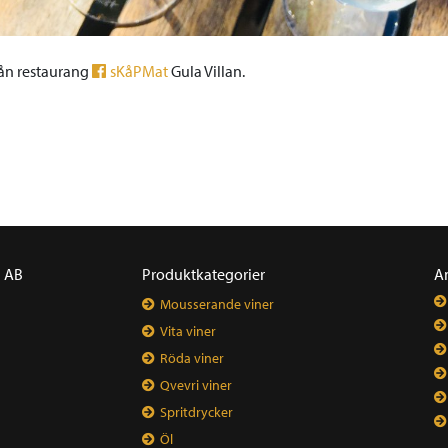
ån restaurang
sKåPMat
Gula Villan.
a AB
Produktkategorier
A
Mousserande viner
Vita viner
Röda viner
Qvevri viner
Spritdrycker
Öl