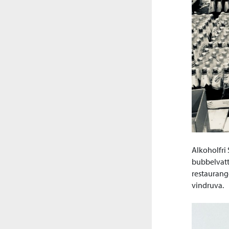
Alkoholfri
bubbelvatt
restaurange
vindruva.