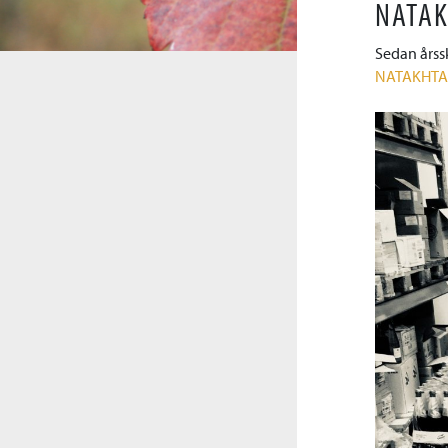
NATAK
Sedan årss
NATAKHTA