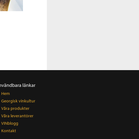
nvändbara länkar
Hem
Georgisk vinkultur
Våra produkter
Våra leverantörer
VINblogg
Kontakt