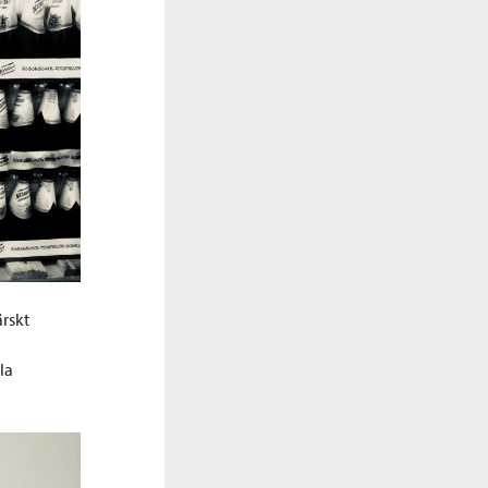
rskt
la