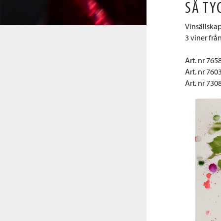
SÅ TY
Vinsällska
3 viner frå
Art. nr 76
Art. nr 76
Art. nr 73