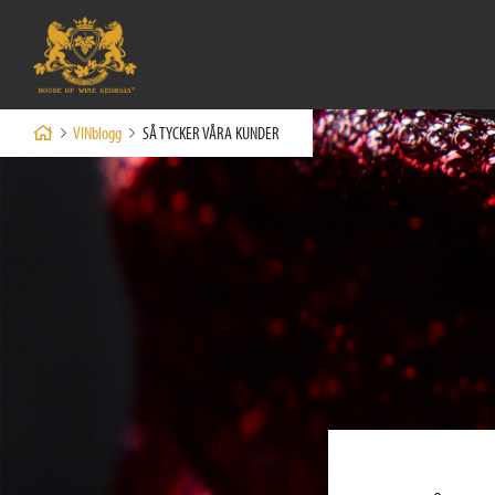
VINblogg
SÅ TYCKER VÅRA KUNDER