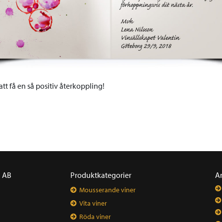
tt få en så positiv återkoppling!
a AB
Produktkategorier
A
Mousserande viner
Vita viner
Röda viner