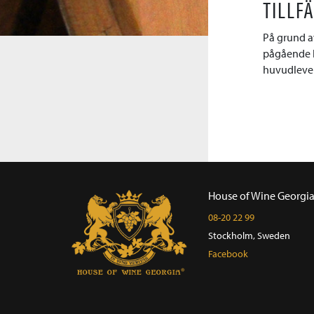
TILLF
På grund a
pågående kr
huvudlever
House of Wine Georgi
08-20 22 99
Stockholm, Sweden
Facebook