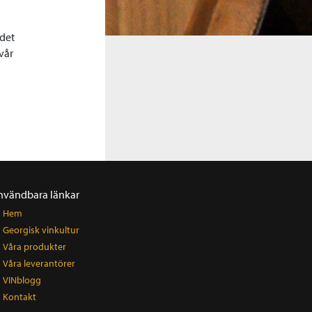
 det
vår
nvändbara länkar
Hem
Georgisk vinkultur
Våra produkter
Våra leverantörer
VINblogg
Kontakt