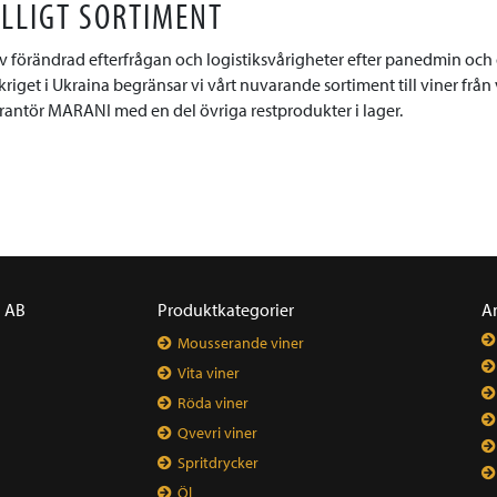
ÄLLIGT SORTIMENT
v förändrad efterfrågan och logistiksvårigheter efter panedmin och
iget i Ukraina begränsar vi vårt nuvarande sortiment till viner från 
antör MARANI med en del övriga restprodukter i lager.
a AB
Produktkategorier
A
Mousserande viner
Vita viner
Röda viner
Qvevri viner
Spritdrycker
Öl