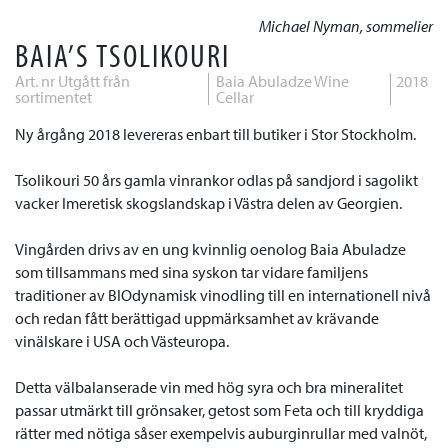
Michael Nyman, sommelier
BAIA’S TSOLIKOURI
Art. nr Utgått från
Baia Abuladze Wine
2018
sortimentet
Cellar
Ny årgång 2018 levereras enbart till butiker i Stor Stockholm.
Tsolikouri 50 års gamla vinrankor odlas på sandjord i sagolikt
vacker Imeretisk skogslandskap i Västra delen av Georgien.
Vingården drivs av en ung kvinnlig oenolog Baia Abuladze
som tillsammans med sina syskon tar vidare familjens
traditioner av BIOdynamisk vinodling till en internationell nivå
och redan fått berättigad uppmärksamhet av krävande
vinälskare i USA och Västeuropa.
Detta välbalanserade vin med hög syra och bra mineralitet
passar utmärkt till grönsaker, getost som Feta och till kryddiga
rätter med nötiga såser exempelvis auburginrullar med valnöt,