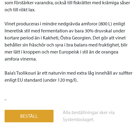
som förstärker varandra, också till fiskrätter med krämiga såser
och till rökt lax.
Vinet produceras i mindre nedgrävda amforor (800 L) enligt
Imeretisk stil med fermentation av bara 30% druvskal under
kortare period än i Kakheti, Östra Georgien. Det gör att vinet
behåller sin fräschör och syra i bra balans med fruktighet, blir
mer lätt i kroppen och mer Europeisk i stil än de orangea
amfora vinerna.
Baia’s Tsolikouri är ett naturvin med extra låg innehåll av sulfiter
enligt EU standard (under 120 mg/l).
-
Alla beställningar sker via
BESTÄLL
Systembolaget.