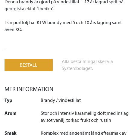
Denna brandy är gjord på vindestillat – 17 år lagrad sprit på
georgiska ekfat ”Iberika”.
I sin portfölj har KTW brandy med 5 och 10 års lagring samt
även XO.
-
Alla beställningar sker via
BESTÄLL
Systembolaget.
MER INFORMATION
Typ
Brandy / vindestillat
Arom
Stor och intensiv karamellig doft med inslag
av söt vanilj, torkad frukt och russin
Smak
Komplex med angenämt lång eftersmak av