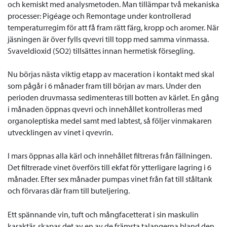
och kemiskt med analysmetoden. Man tillämpar två mekaniska
processer: Pigéage och Remontage under kontrollerad
temperaturregim för att få fram rätt färg, kropp och aromer.
När
jäsningen är över fylls qvevri till topp med samma vinmassa.
Svaveldioxid (SO2) tillsättes innan hermetisk försegling.
Nu börjas nästa viktig etapp av maceration i kontakt med skal
som pågår i 6 månader fram till början av mars.
Under den
perioden druvmassa sedimenteras till botten av kärlet. En gång
i månaden öppnas qvevri och innehållet kontrolleras med
organoleptiska medel samt med labtest, så följer vinmakaren
utvecklingen av vinet i qvevrin.
I mars öppnas alla kärl och innehållet filtreras från fällningen.
Det filtrerade vinet överförs till ekfat för ytterligare lagring i 6
månader. Efter sex månader pumpas vinet från fat till ståltank
och förvaras där fram till buteljering.
Ett spännande vin, tuft och mångfacetterat i sin maskulin
karaktär, skapas det av en av de främsta talangerna bland den