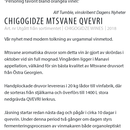
Personlig favorit bland orangea viner.
Alf Tumble, vinskribent Dagens Nyheter
CHIGOGIDZE MTSVANE QVEVRI
Art. nr Utgått från sortimentet
CHIGOGIDZE WINES
2018
Vår nyhet med modern tolkning av urgammal vinmetod.
Mtsvane aromatiska druvor som detta vin är gjort av skrördas i
oktober vid sin full mognad. Vingården ligger i Manavi
appellation, välkänd för sin bästa kvalitet av Mtsvane druvsort
från Östra Georgien.
Handplockade druvor levereras i 20 kg lådor till vinfabrik, där
de sorteras från stjälkarna och överförs till 1400 L stora
nedgrävda QVEVRI lerkrus.
Jäsning startar redan nästa dag och pågår i cirka 10 dagar i
qvevrin. Under denna period två gånger om dagen styrs
fermenteringsprocessen av vinmakaren både organoleptiskt