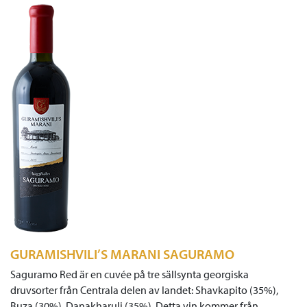
GURAMISHVILI’S MARANI SAGURAMO
Saguramo Red är en cuvée på tre sällsynta georgiska
druvsorter från Centrala delen av landet: Shavkapito (35%),
Buza (30%), Danakharuli (35%). Detta vin kommer från…