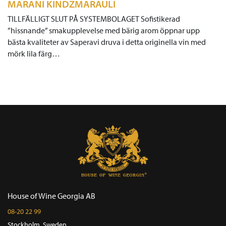
MARANI KINDZMARAULI
TILLFÄLLIGT SLUT PÅ SYSTEMBOLAGET Sofistikerad
”hissnande” smakupplevelse med bärig arom öppnar upp
bästa kvaliteter av Saperavi druva i detta originella vin med
mörk lila färg…
House of Wine Georgia AB
08-20 22 99
Stockholm, Sweden