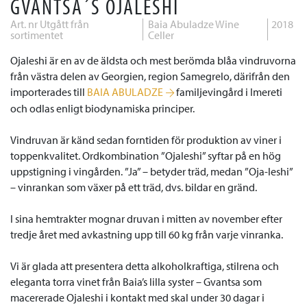
GVANTSA´S OJALESHI
Art. nr Utgått från
Baia Abuladze Wine
2018
sortimentet
Celler
Ojaleshi är en av de äldsta och mest berömda blåa vindruvorna
från västra delen av Georgien, region Samegrelo, därifrån den
importerades till
BAIA ABULADZE
familjevingård i Imereti
och odlas enligt biodynamiska principer.
Vindruvan är känd
sedan forntiden för produktion av viner i
toppenkvalitet.
Ordkombination ”Ojaleshi” syftar på en hög
uppstigning i vingården. ”Ja” – betyder träd, medan ”Oja-leshi”
– vinrankan som växer på ett träd, dvs. bildar en gränd.
I sina hemtrakter mognar druvan i mitten av november efter
tredje året med avkastning upp till 60 kg från varje vinranka.
Vi är glada att presentera detta alkoholkraftiga, stilrena och
eleganta torra vinet från Baia’s lilla syster – Gvantsa som
macererade Ojaleshi i kontakt med skal under 30 dagar i