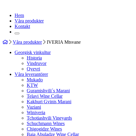
Hem
Våra produkter
Kontakt
Våra produkter
IVERIA Mtsvane
Georgisk vinkultur
Historia
Vindruvor
Qvevri
Våra leverantörer
Mukado
KTW
Guramishvili´s Marani
Telavi Wine Cellar
Kakhuri Gvinis Marani
Vaziani
Winiveria
Tchotiashvili Vineyards
Schuchmann Wines
Chigogidze Wines
Baia Abuladze Wine Cellar