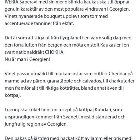
IVERIA Saperavi med sin mer distinkta kaukasiska stil öppnar
genuin karaktär av den mest populära vindruvan i Georgien.
Vinets nyanserade bouquet upplevs som torr med
accentuerade tanniner från ekfat.
Det är som att stiga ut från flygplanet i en varm solig dag med
den torra luften från bergen och möta en stolt Kaukasier i en
svart nationaldräkt CHOKHA.
Nu är man i Georgien!
Vinet passar utmärkt till mjukare ostar som brittisk Cheddar på
marmelad av päron, granatäpple och calvados, till charkuterier
men framför allt till riktiga kötträtter, bland annat även till
köttpaj.
I georgiska köket finns en recept på köttpaj Kubdari, som
ursprungligen kommer från Svaneti, mest distansierad och
jungfrulig region av Georgien.
Den bakas på jästdeg med hackat kött av lamm eller gris med