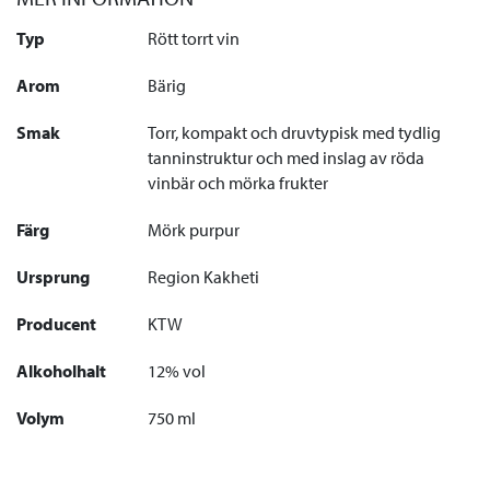
Typ
Rött torrt vin
Arom
Bärig
Smak
Torr, kompakt och druvtypisk med tydlig
tanninstruktur och med inslag av röda
vinbär och mörka frukter
Färg
Mörk purpur
Ursprung
Region Kakheti
Producent
KTW
Alkoholhalt
12% vol
Volym
750 ml