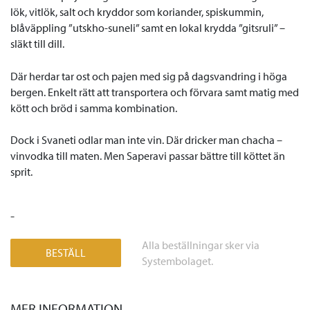
lök, vitlök, salt och kryddor som koriander, spiskummin,
blåväppling ”utskho-suneli” samt en lokal krydda ”gitsruli” –
släkt till dill.
Där herdar tar ost och pajen med sig på dagsvandring i höga
bergen. Enkelt rätt att transportera och förvara samt matig med
kött och bröd i samma kombination.
Dock i Svaneti odlar man inte vin. Där dricker man chacha –
vinvodka till maten. Men Saperavi passar bättre till köttet än
sprit.
-
Alla beställningar sker via
BESTÄLL
Systembolaget.
MER INFORMATION