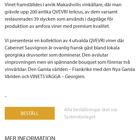
Vinet framställdes i anrik Makashvilis vinkällare, där man
grävde upp 200 antika QVEVRI lerkrus, av dem varsamt
restaurerades 39 stycken som används i dagsläge för
produktion av amfora viner med premium kvalitet.
Vi presenterar en kollektion av 4 utvalda QVEVRI viner där
Cabernet Sauvignon är ovanlig fransk gäst bland lokala
georgiska druvsorter som dominerar. Den avslutar
vinprovningen men sin spännande bouquet som förenar två
vinvärldar: Den Gamla världen – Frankrike med den Nya Gamla
Världen och VINETS VAGGA – Georgien.
-
Alla beställningar sker via
BESTÄLL
Systembolaget.
MER INFORMATION