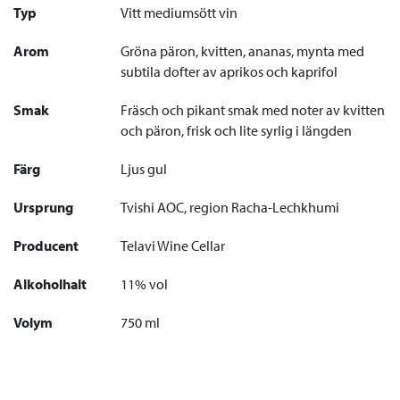
Typ
Vitt mediumsött vin
Arom
Gröna päron, kvitten, ananas, mynta med
subtila dofter av aprikos och kaprifol
Smak
Fräsch och pikant smak med noter av kvitten
och päron, frisk och lite syrlig i längden
Färg
Ljus gul
Ursprung
Tvishi AOC, region Racha-Lechkhumi
Producent
Telavi Wine Cellar
Alkoholhalt
11% vol
Volym
750 ml