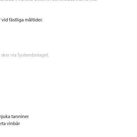
id fästliga måltider.
r sker via Systembolaget.
mjuka tanniner
rta vinbär