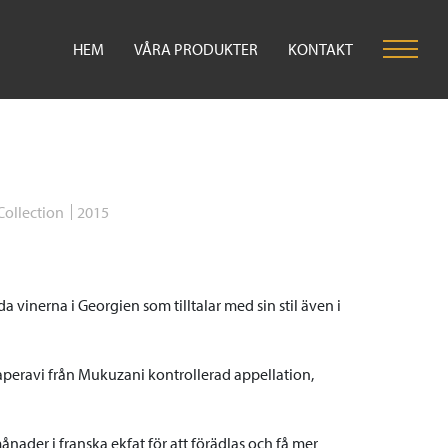
HEM
VÅRA PRODUKTER
KONTAKT
Collection
2015
 vinerna i Georgien som tilltalar med sin stil även i
Saperavi från Mukuzani kontrollerad appellation,
nader i franska ekfat för att förädlas och få mer