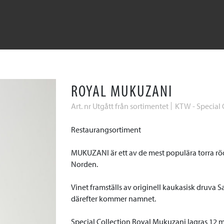
ROYAL MUKUZANI
Art. nr Utgått från sortimentet
KTW - Special 
Restaurangsortiment
MUKUZANI är ett av de mest populära torra röda
Norden.
Vinet framställs av originell kaukasisk druva 
därefter kommer namnet.
Special Collection Royal Mukuzani lagras 12 må