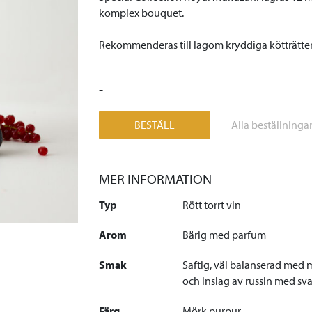
komplex bouquet.
Rekommenderas till lagom kryddiga kötträtter v
-
BESTÄLL
Alla beställninga
MER INFORMATION
Typ
Rött torrt vin
Arom
Bärig med parfum
Smak
Saftig, väl balanserad med 
och inslag av russin med sva
Färg
Mörk purpur