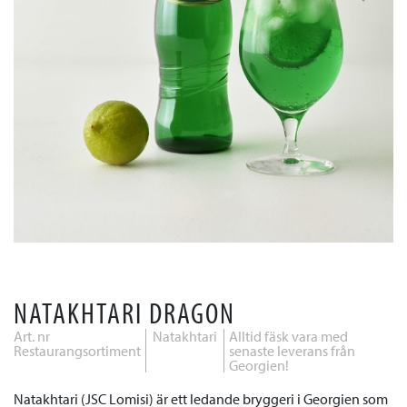
NATAKHTARI DRAGON
Art. nr
Natakhtari
Alltid fäsk vara med
Restaurangsortiment
senaste leverans från
Georgien!
Natakhtari (JSC Lomisi) är ett ledande bryggeri i Georgien som