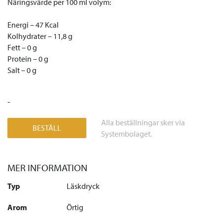
Näringsvärde per 100 ml volym:
Energi – 47 Kcal
Kolhydrater – 11,8 g
Fett – 0 g
Protein – 0 g
Salt – 0 g
-
Alla beställningar sker via
BESTÄLL
Systembolaget.
MER INFORMATION
Typ
Läskdryck
Arom
Örtig