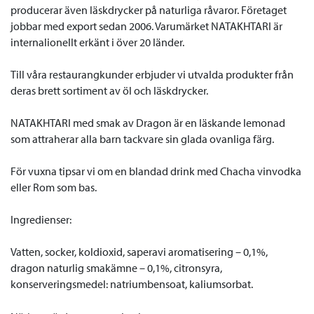
producerar även läskdrycker på naturliga råvaror
.
Företaget
jobbar med export sedan 2006. Varumärket NATAKHTARI är
internalionellt erkänt i över 20 länder.
Till våra restaurangkunder erbjuder vi utvalda produkter från
deras brett sortiment av öl och läskdrycker.
NATAKHTARI med smak av Dragon är en läskande lemonad
som attraherar alla barn tackvare sin glada ovanliga färg.
För vuxna tipsar vi om en blandad drink med Chacha vinvodka
eller Rom som bas.
Ingredienser:
Vatten, socker, koldioxid, saperavi aromatisering – 0,1%,
dragon naturlig smakämne – 0,1%, citronsyra,
konserveringsmedel: natriumbensoat, kaliumsorbat.