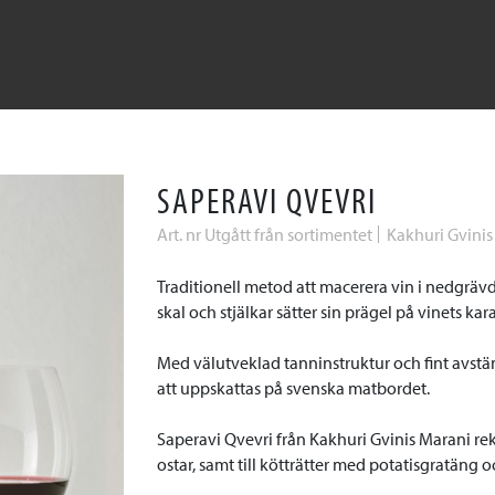
SAPERAVI QVEVRI
Art. nr Utgått från sortimentet
Kakhuri Gvinis
Traditionell metod att macerera vin i nedgrä
skal och stjälkar sätter sin prägel på vinets kara
Med välutveklad tanninstruktur och fint avst
att uppskattas på svenska matbordet.
Saperavi Qvevri från Kakhuri Gvinis Marani re
ostar, samt till kötträtter med potatisgratäng oc