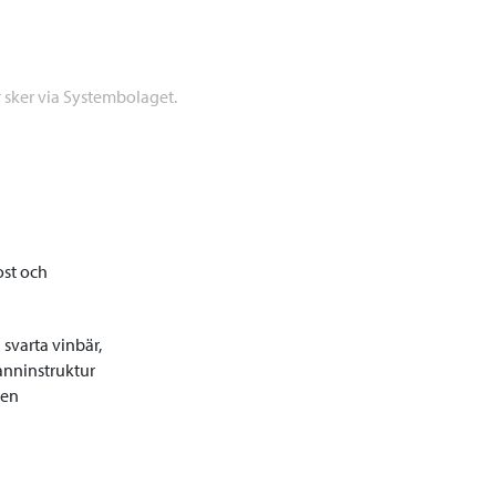
r sker via Systembolaget.
ost och
 svarta vinbär,
anninstruktur
men