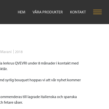
HEM
VÅRA PRODUKTER
KONTAKT
 Marani
2018
vda lerkrus QVEVRI under 8 månader i kontakt med
ktär.
ämd syrlig bouquet hoppas vi att vår nyhet kommer
kommenderas till lagrade italienska och spanska
h fetare såser.