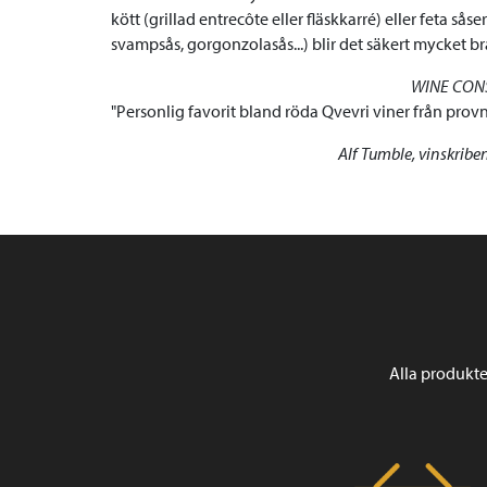
kött (grillad entrecôte eller fläskkarré) eller feta såse
svampsås, gorgonzolasås...) blir det säkert mycket br
WINE CON
Personlig favorit bland röda Qvevri viner från prov
Alf Tumble, vinskrib
Alla produkte