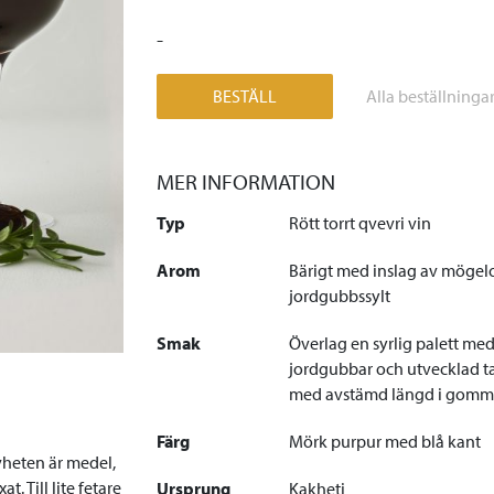
-
BESTÄLL
Alla beställninga
MER INFORMATION
Typ
Rött torrt qvevri vin
Arom
Bärigt med inslag av mögel
jordgubbssylt
Smak
Överlag en syrlig palett med
jordgubbar och utvecklad t
med avstämd längd i gom
Färg
Mörk purpur med blå kant
ävheten är medel,
t. Till lite fetare
Ursprung
Kakheti