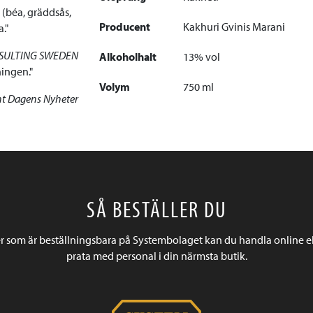
r (béa, gräddsås,
Producent
Kakhuri Gvinis Marani
a.
SULTING SWEDEN
Alkoholhalt
13% vol
ningen.
Volym
750 ml
ent Dagens Nyheter
SÅ BESTÄLLER DU
r som är beställningsbara på Systembolaget kan du handla online e
prata med personal i din närmsta butik.