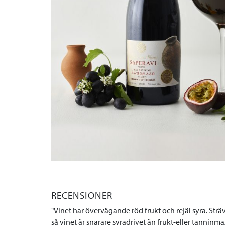
RECENSIONER
Vinet har övervägande röd frukt och rejäl syra. Str
så vinet är snarare syradrivet än frukt-eller tanninmaxa