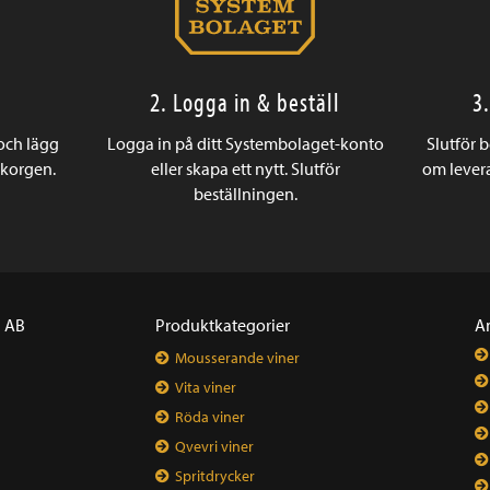
2. Logga in & beställ
3
 och lägg
Logga in på ditt Systembolaget-konto
Slutför 
ukorgen.
eller skapa ett nytt. Slutför
om levera
beställningen.
a AB
Produktkategorier
A
Mousserande viner
Vita viner
Röda viner
Qvevri viner
Spritdrycker