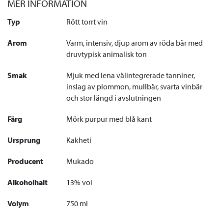
MER INFORMATION
Typ
Rött torrt vin
Arom
Varm, intensiv, djup arom av röda bär med
druvtypisk animalisk ton
Smak
Mjuk med lena välintegrerade tanniner,
inslag av plommon, mullbär, svarta vinbär
och stor längd i avslutningen
Färg
Mörk purpur med blå kant
Ursprung
Kakheti
Producent
Mukado
Alkoholhalt
13% vol
Volym
750 ml