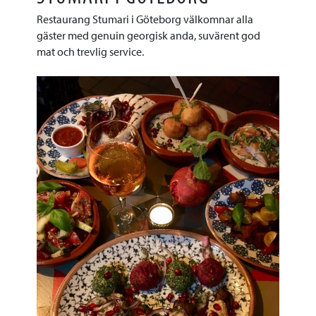
Restaurang Stumari i Göteborg välkomnar alla
gäster med genuin georgisk anda, suvärent god
mat och trevlig service.