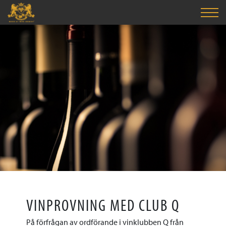
VINPROVNING MED CLUB Q
På förfrågan av ordförande i vinklubben Q från