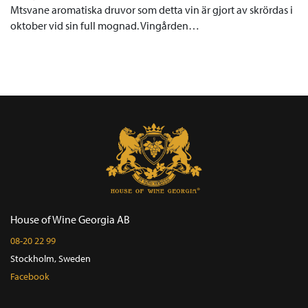
Mtsvane aromatiska druvor som detta vin är gjort av skrördas i
oktober vid sin full mognad. Vingården…
House of Wine Georgia AB
08-20 22 99
Stockholm, Sweden
Facebook