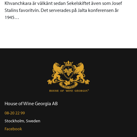
Khvanchkara är välkänt sedan Sekelskiftet även som Josef
Stalins favoritvin. Det serverades på Jalta konferensen år
1945…
House of Wine Georgia AB
08-20 22 99
Stockholm, Sweden
Facebook