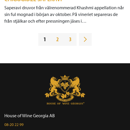
Saperavi druvor från välrenommerad Khashmi appellation når
sin ful mognad i början av oktober. På vineriet separeras de
från stjälkar och efter pressningen jäses i…
1
2
3
House of Wine Georgia AB
08-20 22 99