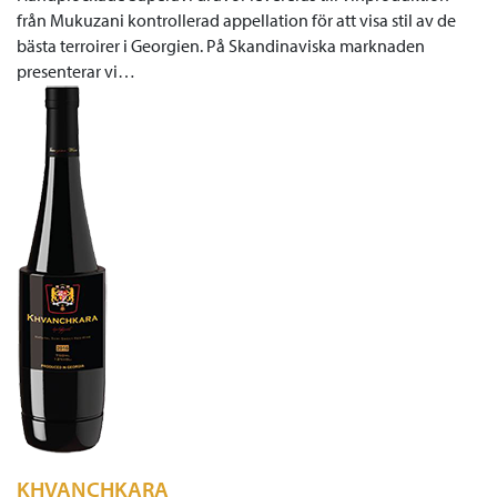
från Mukuzani kontrollerad appellation för att visa stil av de
bästa terroirer i Georgien. På Skandinaviska marknaden
presenterar vi…
KHVANCHKARA