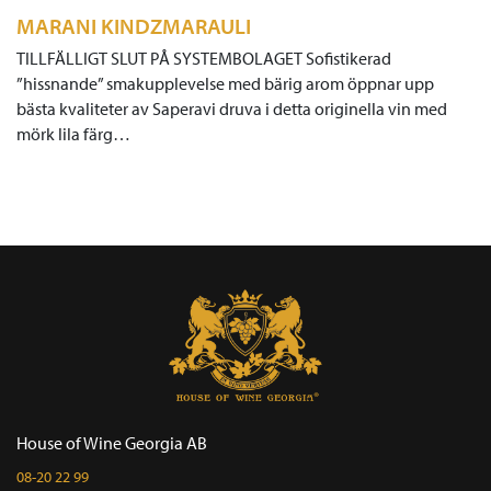
MARANI KINDZMARAULI
TILLFÄLLIGT SLUT PÅ SYSTEMBOLAGET Sofistikerad
”hissnande” smakupplevelse med bärig arom öppnar upp
bästa kvaliteter av Saperavi druva i detta originella vin med
mörk lila färg…
House of Wine Georgia AB
08-20 22 99