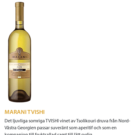
MARANI TVISHI
Det ljuvliga somriga TVISHI vinet av Tsolikouri druva från Nord-
Västra Georgien passar suveränt som aperitif och som en
kompanjon till fruktsallad samt till lätt syrlig…