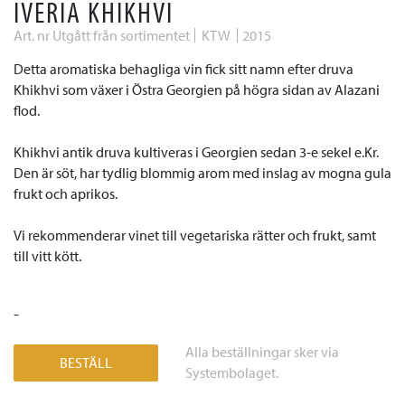
IVERIA KHIKHVI
Art. nr Utgått från sortimentet
KTW
2015
Detta aromatiska behagliga vin fick sitt namn efter druva
Khikhvi som växer i Östra Georgien på högra sidan av Alazani
flod.
Khikhvi antik druva kultiveras i Georgien sedan 3-e sekel e.Kr.
Den är söt, har tydlig blommig arom med inslag av mogna gula
frukt och aprikos.
Vi rekommenderar vinet till vegetariska rätter och frukt, samt
till vitt kött.
-
Alla beställningar sker via
BESTÄLL
Systembolaget.