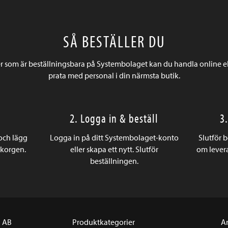
SÅ BESTÄLLER DU
r som är beställningsbara på Systembolaget kan du handla online e
prata med personal i din närmsta butik.
2. Logga in & beställ
3
 och lägg
Logga in på ditt Systembolaget-konto
Slutför 
ukorgen.
eller skapa ett nytt. Slutför
om levera
beställningen.
a AB
Produktkategorier
A