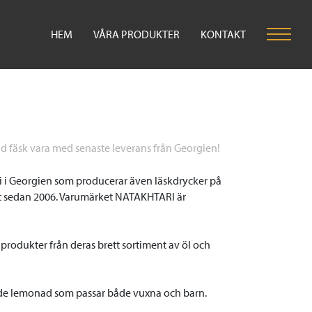
HEM
VÅRA PRODUKTER
KONTAKT
id fäsk vara med senaste leverans från Georgien!
ri i Georgien som producerar även läskdrycker på
t sedan 2006. Varumärket NATAKHTARI är
 produkter från deras brett sortiment av öl och
e lemonad som passar både vuxna och barn.