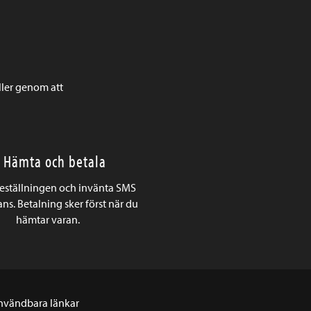
ller genom att
. Hämta och betala
beställningen och invänta SMS
ns. Betalning sker först när du
hämtar varan.
nvändbara länkar