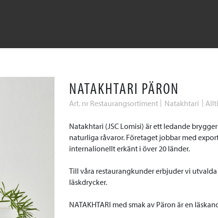
NATAKHTARI PÄRON
Art. nr Restaurangsortiment
Natakhtari
Allt
Natakhtari (JSC Lomisi) är ett ledande brygge
naturliga råvaror
.
Företaget jobbar med expor
internalionellt erkänt i över 20 länder.
Till våra restaurangkunder erbjuder vi utvalda
läskdrycker.
NATAKHTARI med smak av Päron är en läskand