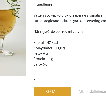
Ingredienser:
Vatten, socker, koldioxid, saperavi aromatiser
surhetsreglerare – citronsyra, konserveringsm
Näringsvärde per 100 ml volym:
Energi – 47 Kcal
Kolhydrater – 11,8 g
Fett – 0 g
Protein – 0 g
Salt – 0 g
-
BESTÄLL
Alla beställninga