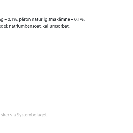
ing – 0,1%, päron naturlig smakämne – 0,1%,
edel: natriumbensoat, kaliumsorbat.
r sker via Systembolaget.