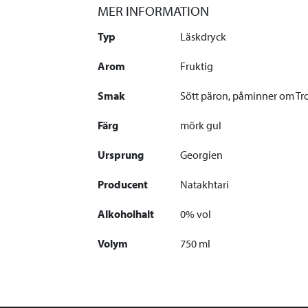
MER INFORMATION
Typ
Läskdryck
Arom
Fruktig
Smak
Sött päron, påminner om Tr
Färg
mörk gul
Ursprung
Georgien
Producent
Natakhtari
Alkoholhalt
0% vol
Volym
750 ml