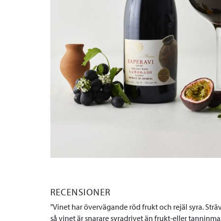
RECENSIONER
Vinet har övervägande röd frukt och rejäl syra. Str
så vinet är snarare syradrivet än frukt-eller tanninmaxa