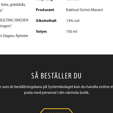
r (béa, gräddsås,
Producent
Kakhuri Gvinis Marani
a.
SULTING SWEDEN
Alkoholhalt
13% vol
ningen.
Volym
750 ml
ent Dagens Nyheter
SÅ BESTÄLLER DU
r som är beställningsbara på Systembolaget kan du handla online e
prata med personal i din närmsta butik.