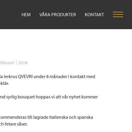
HEM
VÅRA PRODUKTER
KONTAKT
 Marani
2018
vda lerkrus QVEVRI under 8 månader i kontakt med
ktär.
ämd syrlig bouquet hoppas vi att vår nyhet kommer
kommenderas till lagrade italienska och spanska
h fetare såser.