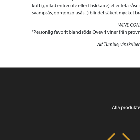
kött (grillad entrecôte eller fläskkarré) eller feta såse
svampsås, gorgonzolasås...) blir det säkert mycket br
WINE CON
Personlig favorit bland röda Qvevri viner från prov
Alf Tumble, vinskrib
Alla produkte