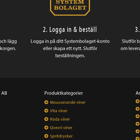
2. Logga in & beställ
3
 och lägg
Logga in på ditt Systembolaget-konto
Slutför 
ukorgen.
eller skapa ett nytt. Slutför
om levera
beställningen.
a AB
Produktkategorier
A
Mousserande viner
Vita viner
Röda viner
Qvevri viner
Spritdrycker