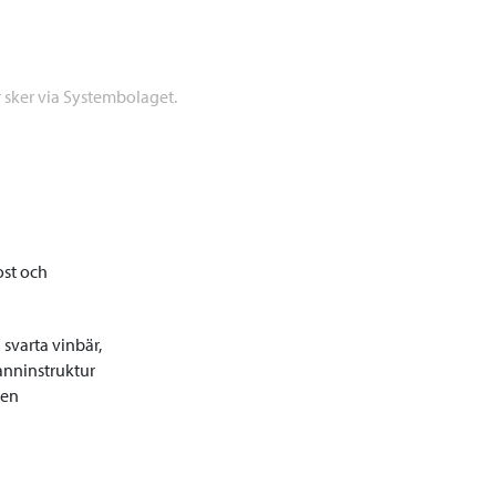
r sker via Systembolaget.
ost och
 svarta vinbär,
anninstruktur
men