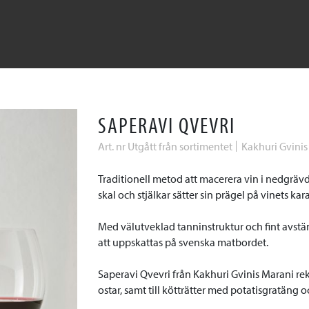
SAPERAVI QVEVRI
Art. nr Utgått från sortimentet
Kakhuri Gvinis
Traditionell metod att macerera vin i nedgrä
skal och stjälkar sätter sin prägel på vinets kara
Med välutveklad tanninstruktur och fint avst
att uppskattas på svenska matbordet.
Saperavi Qvevri från Kakhuri Gvinis Marani re
ostar, samt till kötträtter med potatisgratäng oc