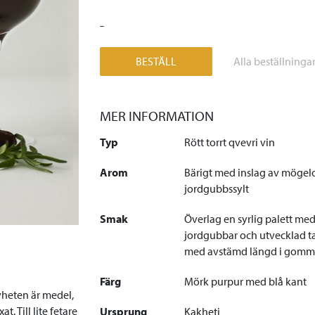
-
BESTÄLL
Alla beställninga
MER INFORMATION
Typ
Rött torrt qvevri vin
Arom
Bärigt med inslag av mögel
jordgubbssylt
Smak
Överlag en syrlig palett med
jordgubbar och utvecklad t
med avstämd längd i gom
Färg
Mörk purpur med blå kant
ävheten är medel,
t. Till lite fetare
Ursprung
Kakheti