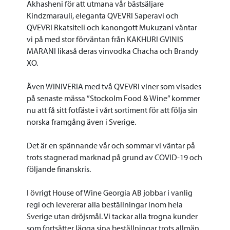
Akhasheni för att utmana vår bästsäljare
Kindzmarauli, eleganta QVEVRI Saperavi och
QVEVRI Rkatsiteli och kanongott Mukuzani väntar
vi på med stor förväntan från KAKHURI GVINIS
MARANI likaså deras vinvodka Chacha och Brandy
XO.
Även WINIVERIA med två QVEVRI viner som visades
på senaste mässa ”Stockolm Food & Wine” kommer
nu att få sitt fotfäste i vårt sortiment för att följa sin
norska framgång även i Sverige.
Det är en spännande vår och sommar vi väntar på
trots stagnerad marknad på grund av COVID-19 och
följande finanskris.
I övrigt House of Wine Georgia AB jobbar i vanlig
regi och levererar alla beställningar inom hela
Sverige utan dröjsmål. Vi tackar alla trogna kunder
som fortsätter lägga sina beställningar trots allmän