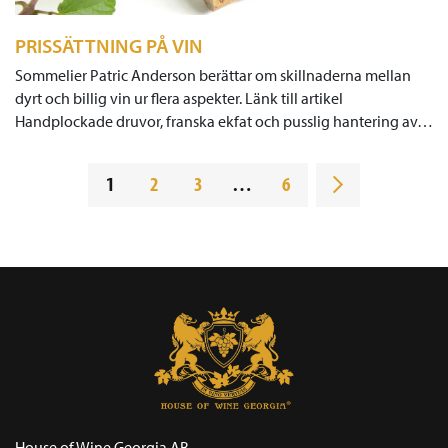
PRISSÄTTNING PÅ VIN
Sommelier Patric Anderson berättar om skillnaderna mellan
dyrt och billig vin ur flera aspekter. Länk till artikel
Handplockade druvor, franska ekfat och pusslig hantering av…
1
2
3
…
6
House of Wine Georgia AB