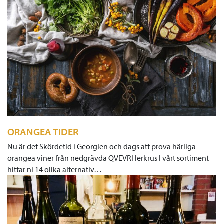
ORANGEA TIDER
Nu är det Skördetid i Georgien och dags att prova härliga
orangea viner från nedgrävda QVEVRI lerkrus I vårt sortiment
hittar ni 14 olika alternativ…