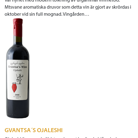
Mtsvane aromatiska druvor som detta vin är gjort av skrördas i
oktober vid sin full mognad. Vingården…
GVANTSA´S OJALESHI