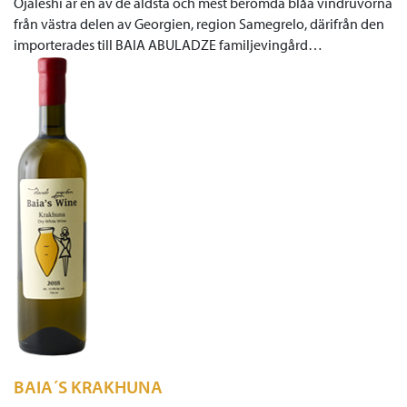
Ojaleshi är en av de äldsta och mest berömda blåa vindruvorna
från västra delen av Georgien, region Samegrelo, därifrån den
importerades till BAIA ABULADZE familjevingård…
BAIA´S KRAKHUNA