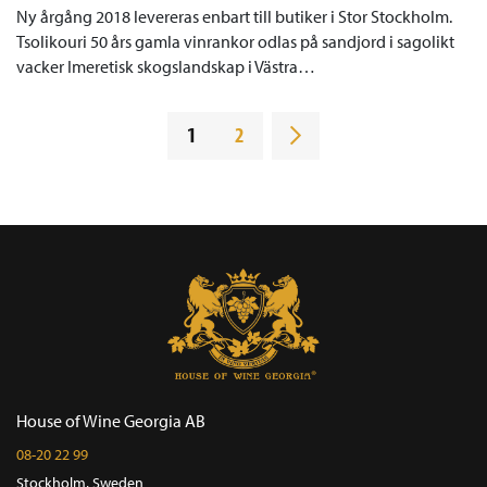
Ny årgång 2018 levereras enbart till butiker i Stor Stockholm.
Tsolikouri 50 års gamla vinrankor odlas på sandjord i sagolikt
vacker Imeretisk skogslandskap i Västra…
1
2
House of Wine Georgia AB
08-20 22 99
Stockholm, Sweden