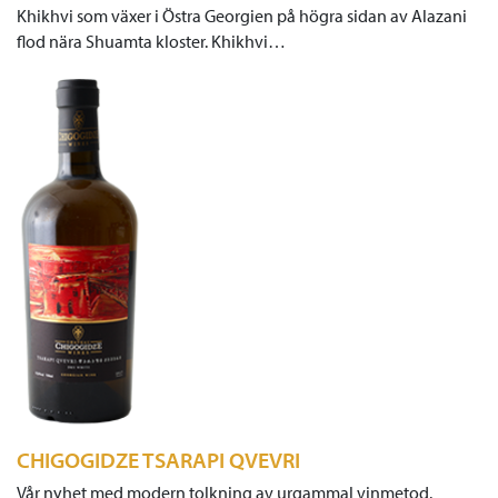
Khikhvi som växer i Östra Georgien på högra sidan av Alazani
flod nära Shuamta kloster. Khikhvi…
CHIGOGIDZE TSARAPI QVEVRI
Vår nyhet med modern tolkning av urgammal vinmetod.