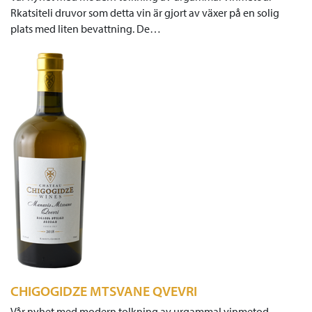
Rkatsiteli druvor som detta vin är gjort av växer på en solig
plats med liten bevattning. De…
CHIGOGIDZE MTSVANE QVEVRI
Vår nyhet med modern tolkning av urgammal vinmetod.