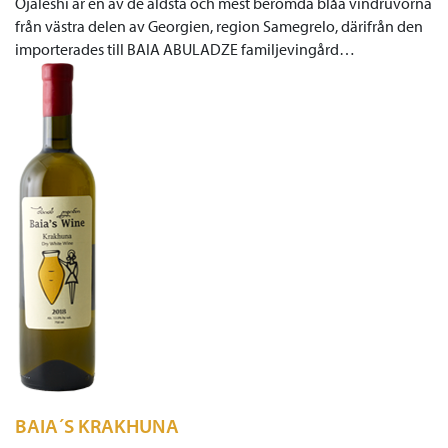
Ojaleshi är en av de äldsta och mest berömda blåa vindruvorna
från västra delen av Georgien, region Samegrelo, därifrån den
importerades till BAIA ABULADZE familjevingård…
BAIA´S KRAKHUNA