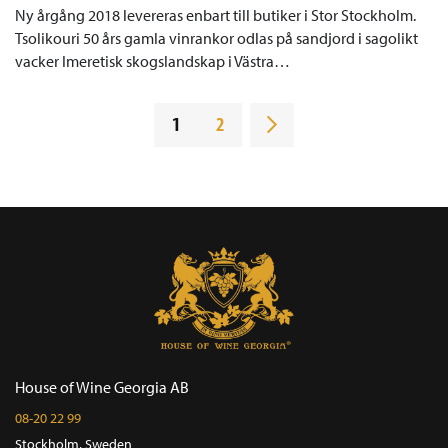
Ny årgång 2018 levereras enbart till butiker i Stor Stockholm.
Tsolikouri 50 års gamla vinrankor odlas på sandjord i sagolikt
vacker Imeretisk skogslandskap i Västra…
1
2
House of Wine Georgia AB
08-20 22 99
Stockholm, Sweden