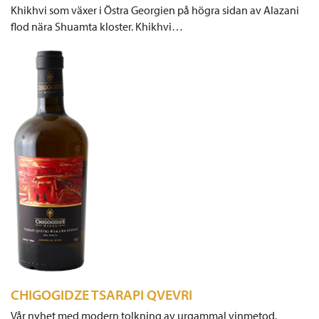
Khikhvi som växer i Östra Georgien på högra sidan av Alazani
flod nära Shuamta kloster. Khikhvi…
CHIGOGIDZE TSARAPI QVEVRI
Vår nyhet med modern tolkning av urgammal vinmetod.