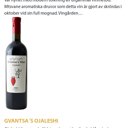
Mtsvane aromatiska druvor som detta vin är gjort av skrördas i
oktober vid sin full mognad. Vingården…
GVANTSA´S OJALESHI