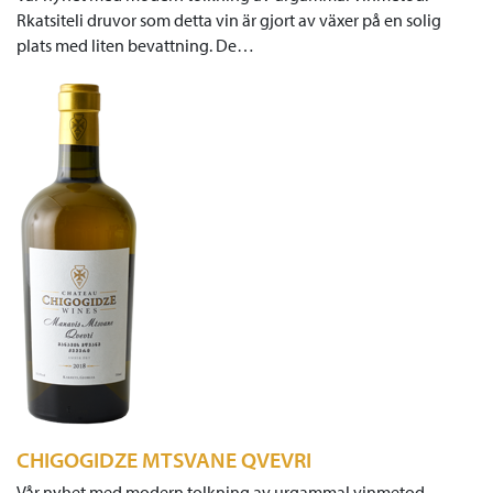
Rkatsiteli druvor som detta vin är gjort av växer på en solig
plats med liten bevattning. De…
CHIGOGIDZE MTSVANE QVEVRI
Vår nyhet med modern tolkning av urgammal vinmetod.